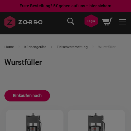
Erste Bestellung? 5€ gehen auf uns – hier sichern
Direkt
Mein War
Login
zum
Inhalt
Home
Küchengeräte
Fleischverarbeitung
Wurstfüller
Wurstfüller
Einkaufen nach