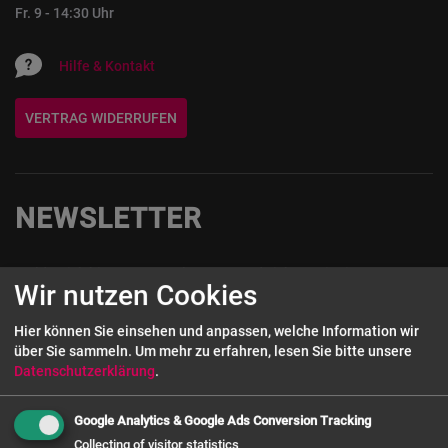
Fr. 9 - 14:30 Uhr
Hilfe & Kontakt
VERTRAG WIDERRUFEN
NEWSLETTER
Melde Dich hier zum Newsletter an und sichere Dir einen 5€-
Wir nutzen Cookies
Gutschein auf Deine nächste Bestellung!
Hier können Sie einsehen und anpassen, welche Information wir
Wenn Sie unseren Newsletter abonnieren, willigen Sie damit ein, dass Ihre
über Sie sammeln.
Um mehr zu erfahren, lesen Sie bitte unsere
Bestandsdaten wie E-Mail Adresse sowie (falls angegeben) Vorname, Name,
Datenschutzerklärung
.
Kundengruppe gespeichert werden. Ihre Daten werden dann auf Grundlage
Newsletter-
Ihrer Einwilligung gemäß Art. 6 Abs. 1 a) DSGVO verarbeitet.
Info
Google Analytics & Google Ads Conversion Tracking
Collecting of visitor statistics