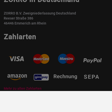
ZORRO B.V. Zweigniederlassung Deutschland
Reeser Straße 386
46446 Emmerich am Rhein
Zahlarten
Mehr zu allen Zahlarten
© ZORRO | Der Gastro Shop für Profis und Private Professionals