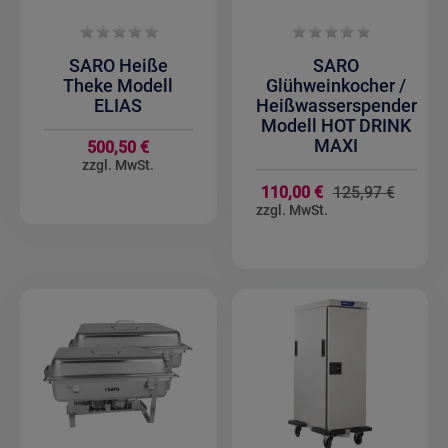
SARO Heiße
SARO
Theke Modell
Glühweinkocher /
ELIAS
Heißwasserspender
Modell HOT DRINK
MAXI
500,50 €
Sondera
110,00 €
125,97 €