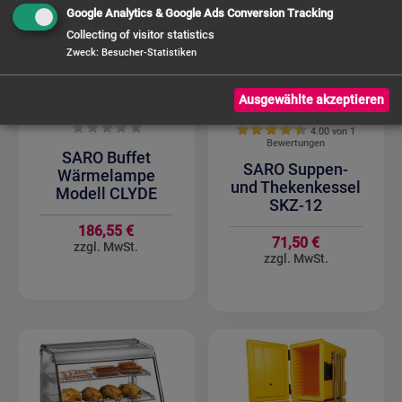
Google Analytics & Google Ads Conversion Tracking
Collecting of visitor statistics
Zweck
:
Besucher-Statistiken
Ausgewählte akzeptieren
4.00 von
1
Bewertungen
SARO Buffet
SARO Suppen-
Wärmelampe
und Thekenkessel
Modell CLYDE
SKZ-12
186,55 €
71,50 €