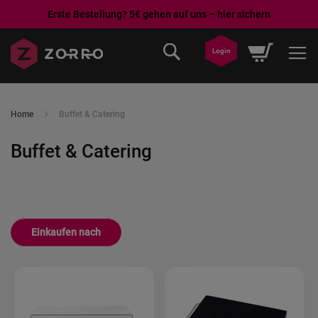
Erste Bestellung? 5€ gehen auf uns – hier sichern
Direkt
Mein War
Login
zum
Inhalt
Home
Buffet & Catering
Buffet & Catering
Einkaufen nach