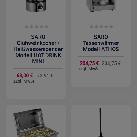
SARO
SARO
Glühweinkocher /
Tassenwärmer
Heißwasserspender
Modell ATHOS
Modell HOT DRINK
MINI
Sondera
204,75 €
234,75 €
Sonderangebot
63,00 €
73,91 €