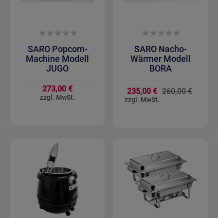
SARO Popcorn-
SARO Nacho-
Machine Modell
Wärmer Modell
JUGO
BORA
273,00 €
Sondera
235,00 €
260,00 €