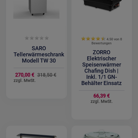
4.50 von
8
Bewertungen
SARO
ZORRO
Tellerwärmeschrank
Elektrischer
Modell TW 30
Speisenwärmer
Chafing Dish |
Sonderangebot
270,00 €
318,50 €
Inkl. 1/1 GN-
Behälter Einsatz
66,39 €