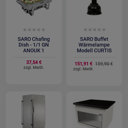
SARO Chafing
SARO Buffet
Dish - 1/1 GN
Wärmelampe
ANOUK 1
Modell CURTIS
37,54 €
Sondera
151,91 €
159,90 €