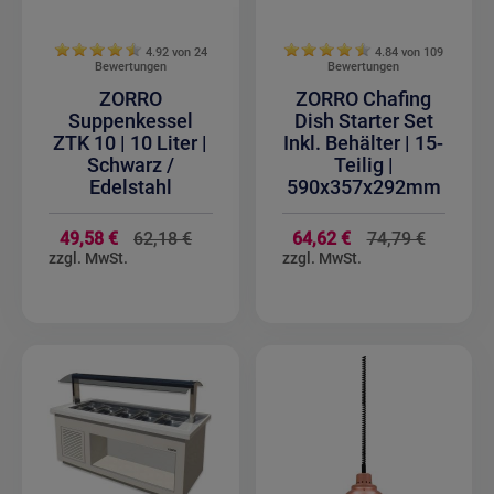
4.92 von
24
4.84 von
109
Bewertungen
Bewertungen
ZORRO
ZORRO Chafing
Suppenkessel
Dish Starter Set
ZTK 10 | 10 Liter |
Inkl. Behälter | 15-
Schwarz /
Teilig |
Edelstahl
590x357x292mm
Sonderangebot
Sonderan
49,58 €
62,18 €
64,62 €
74,79 €