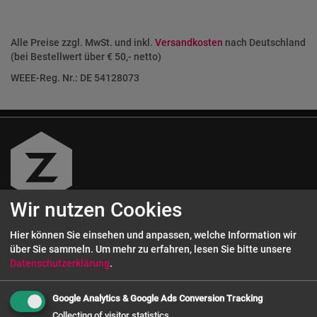
Alle Preise zzgl. MwSt. und inkl.
Versandkosten
nach Deutschland
(bei Bestellwert über € 50,- netto)
WEEE-Reg. Nr.: DE 54128073
Wir nutzen Cookies
Kundenservice
Hier können Sie einsehen und anpassen, welche Information wir
über Sie sammeln.
Um mehr zu erfahren, lesen Sie bitte unsere
Datenschutzerklärung
.
0 800 - 72 12 72 12
Google Analytics & Google Ads Conversion Tracking
Servicezeiten: Mo. - Do. 9 - 16:30 Uhr,
Collecting of visitor statistics