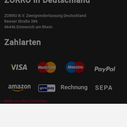
ZORRO in Deutschland
ZORRO B.V. Zweigniederlassung Deutschland
Reeser Straße 386
46446 Emmerich am Rhein
Zahlarten
Mehr zu allen Zahlarten
© ZORRO | Der Gastro Shop für Profis und Private Professionals