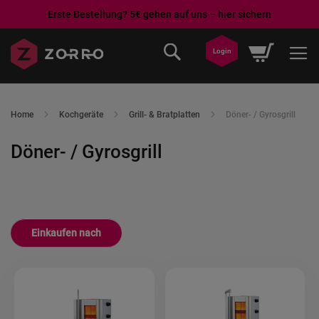
Erste Bestellung? 5€ gehen auf uns – hier sichern
Direkt
Mein War
Login
zum
Inhalt
Home
Kochgeräte
Grill- & Bratplatten
Döner- / Gyrosgrill
Döner- / Gyrosgrill
Einkaufen nach