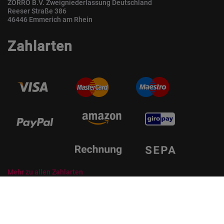
ZORRO B.V. Zweigniederlassung Deutschland
Reeser Straße 386
46446 Emmerich am Rhein
Zahlarten
Mehr zu allen Zahlarten
© ZORRO | Der Gastro Shop für Profis und Private Professionals