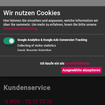
Wir nutzen Cookies
Hier können Sie einsehen und anpassen, welche Information wir
über Sie sammeln.
Um mehr zu erfahren, lesen Sie bitte unsere
Alle Preise zzgl. MwSt. und inkl.
Versandkosten
nach Deutschland
Datenschutzerklärung
.
(bei Bestellwert über € 50,- netto)
WEEE-Reg. Nr.: DE 54128073
Google Analytics & Google Ads Conversion Tracking
Collecting of visitor statistics
Zweck
:
Besucher-Statistiken
Ich kaufe ein als
Ausgewählte akzeptieren
Kundenservice
0 800 - 72 12 72 12