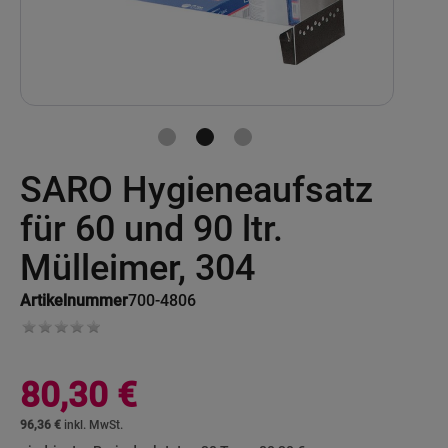
Skip
SARO Hygieneaufsatz
to
the
beginning
für 60 und 90 ltr.
of
the
Mülleimer, 304
images
gallery
Artikelnummer
700-4806
80,30 €
96,36 €