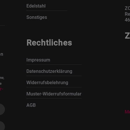
Edelstahl
ZO
Re
Sonstiges
46
Z
Rechtliches
en
Impressum
Datenschutzerklärung
me,
Widerrufsbelehrung
e
r-
Muster-Widerrufsformular
AGB
Me