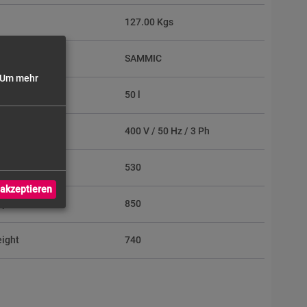
127.00 Kgs
SAMMIC
Um mehr
50 l
400 V / 50 Hz / 3 Ph
idth
530
akzeptieren
epth
850
eight
740