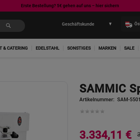
Erste Bestellung? 5€ gehen auf uns – hier sichern
Direkt
zum
Ös
Inhalt
T & CATERING
EDELSTAHL
SONSTIGES
MARKEN
SALE
SAMMIC Sp
Artikelnummer
SAM-550
Sonderangebot
3.334,11 €