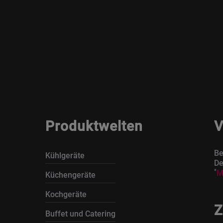
Produktwelten
V
Be
Kühlgeräte
De
*
M
Küchengeräte
Kochgeräte
Z
Buffet und Catering