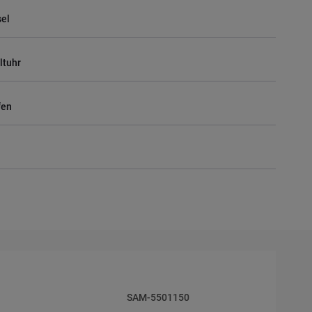
el
ltuhr
fen
SAM-5501150