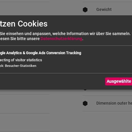
Gewicht
tzen Cookies
Hersteller
Sie einsehen und anpassen, welche Information wir über Sie sammeln.
lesen Sie bitte unsere
Datenschutzerklärung
.
Capacity
gle Analytics & Google Ads Conversion Tracking
Power connection
ecting of visitor statistics
ck
:
Besucher-Statistiken
Dimension outer w
Ausgewählte 
Dimension outer d
Dimension outer h