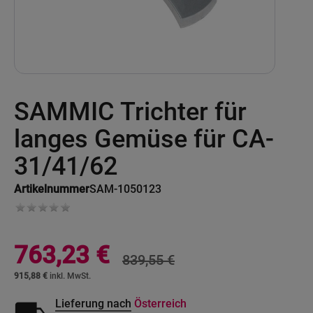
Skip
SAMMIC Trichter für
to
the
beginning
langes Gemüse für CA-
of
the
31/41/62
images
gallery
Artikelnummer
SAM-1050123
Sonderangebot
763,23 €
839,55 €
915,88 €
Lieferung nach
Österreich