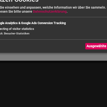
30
Sie einsehen und anpassen, welche Information wir über Sie sammeln.
lesen Sie bitte unsere
Datenschutzerklärung
.
gle Analytics & Google Ads Conversion Tracking
ecting of visitor statistics
ck
:
Besucher-Statistiken
Ausgewählte 
nd (bei Bestellwert über € 50,- netto)