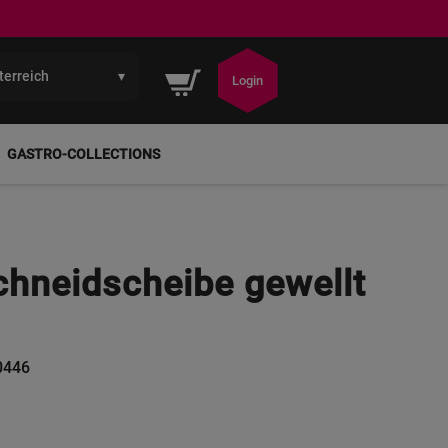
terreich
▾
Mein Warenkorb
Login
GASTRO-COLLECTIONS
neidscheibe gewellt
0446