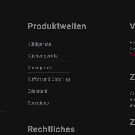
Produktwelten
V
Be
Kühlgeräte
De
*
M
Küchengeräte
Kochgeräte
Z
Buffet und Catering
Edelstahl
ZO
Re
Sonstiges
46
Z
Rechtliches