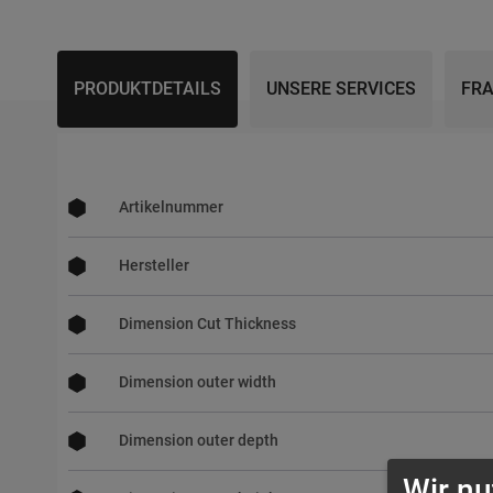
Skip
to
the
beginning
PRODUKTDETAILS
UNSERE SERVICES
FRA
of
the
images
gallery
Mehr
Informationen
Artikelnummer
Hersteller
Dimension Cut Thickness
Dimension outer width
Dimension outer depth
Wir nu