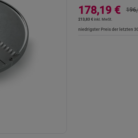
Sonderangebot
178,19 €
196,
213,83 €
niedrigster Preis der letzten 