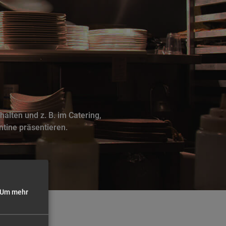
alten und z. B. im Catering,
ntine präsentieren.
Um mehr
ote