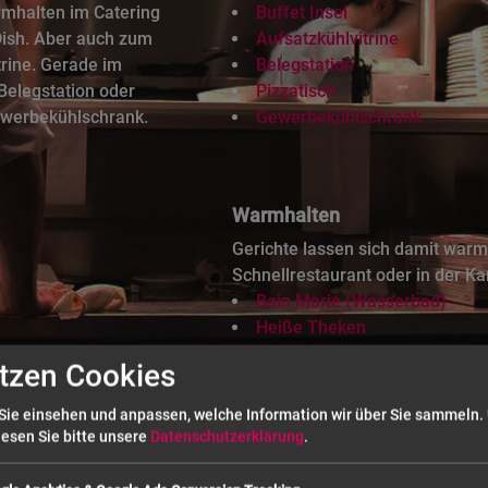
rmhalten im Catering
Buffet Insel
Dish. Aber auch zum
Aufsatzkühlvitrine
trine. Gerade im
Belegstation
 Belegstation oder
Pizzatisch
ewerbekühlschrank.
Gewerbekühlschrank
Warmhalten
Gerichte lassen sich damit warmh
Schnellrestaurant oder in der Ka
Bain Marie (Wasserbad)
Heiße Theken
Chafing Dish
tzen Cookies
Sie einsehen und anpassen, welche Information wir über Sie sammeln.
lesen Sie bitte unsere
Datenschutzerklärung
.
 Behälter in Gastronorm Angeb