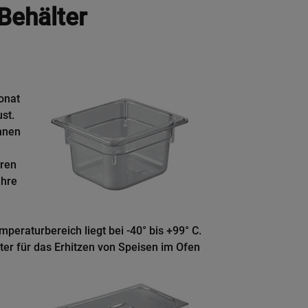
Behälter
onat
ust.
nnen
eren
Ihre
eraturbereich liegt bei -40° bis +99° C.
lter für das Erhitzen von Speisen im Ofen