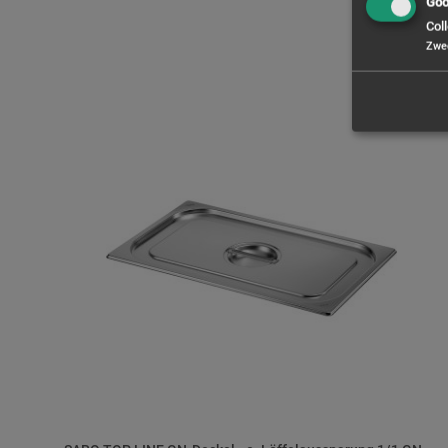
Goo
Coll
Zwe