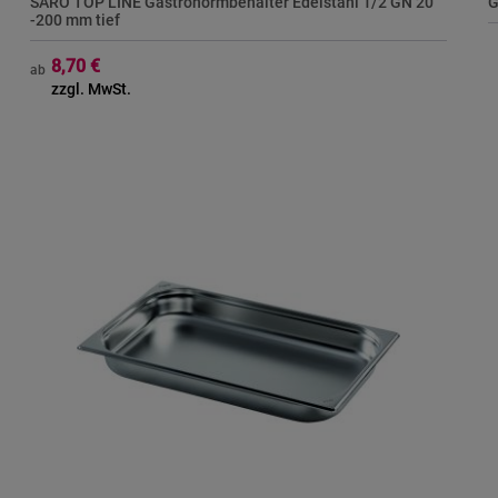
SARO TOP LINE Gastronormbehälter Edelstahl 1/2 GN 20
G
-200 mm tief
8,70 €
ab