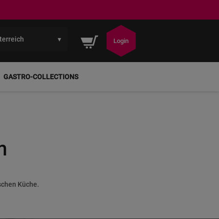
terreich
▾
Mein Warenkorb
Login
GASTRO-COLLECTIONS
m
schen Küche.