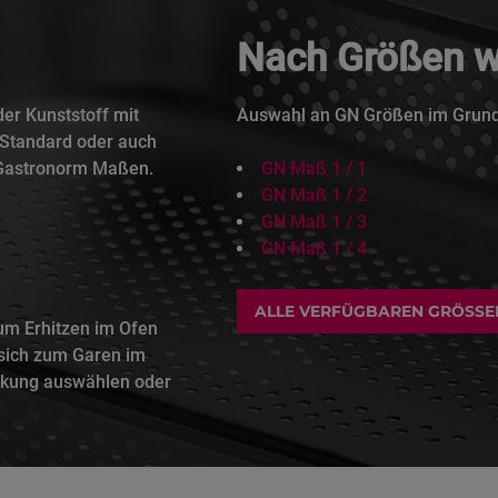
Nach Größen w
er Kunststoff mit
Auswahl an GN Größen im Grund
 Standard oder auch
 Gastronorm Maßen.
GN Maß 1 / 1
GN Maß 1 / 2
GN Maß 1 / 3
GN Maß 1 / 4
ALLE VERFÜGBAREN GRÖSSEN
um Erhitzen im Ofen
sich zum Garen im
ckung auswählen oder