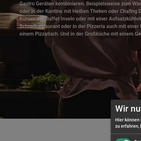
Gastro Geräten kombinieren. Beispielsweise zum Wa
oder in der Kantine mit Heißen Theken oder Chafing 
Kühlen auf Buffet Inseln oder mit einer Aufsatzkühlvi
Schnellrestaurant oder in der Pizzeria auch mit einer
einem Pizzatisch. Und in der Großküche mit einem G
Wir nu
Hier können 
zu erfahren, 
GN