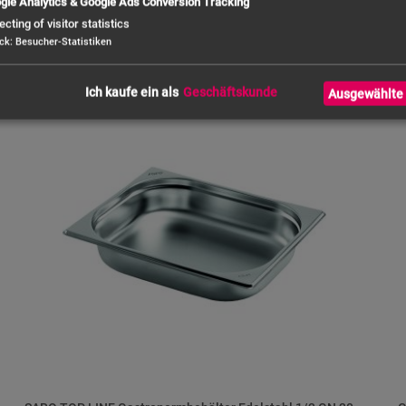
gle Analytics & Google Ads Conversion Tracking
ecting of visitor statistics
Hier findest Du unsere aktuellen Angebote.
ck
:
Besucher-Statistiken
Ich kaufe ein als
Ausgewählte 