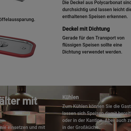
Die Deckel aus Polycarbonat sin
durchsichtig und lassen leicht di
enthaltenen Speisen erkennen.
Löffelaussparung.
Deckel mit Dichtung
Gerade für den Transport von
flüssigen Speisen sollte eine
Dichtung verwendet werden.
Kühlen
lter mit
Zum Kühlen können Sie die Gastr
lassen sich Speisen damit bereit
oder in der Kantine. Aber auch
omie einsetzen und mit
in der Großküche.