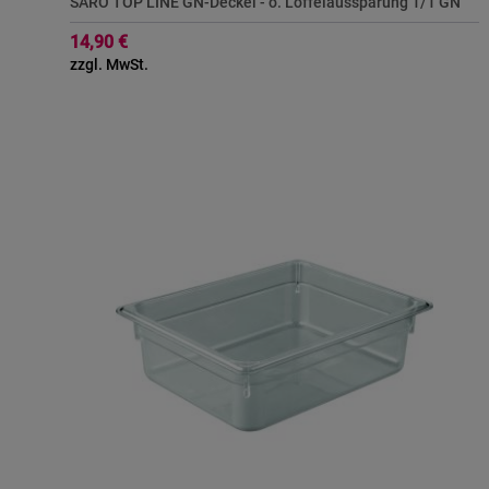
SARO TOP LINE GN-Deckel - o. Löffelaussparung 1/1 GN
14,90 €