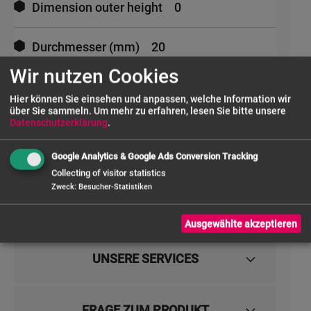
Dimension outer height
0
Durchmesser (mm)
20
Wir nutzen Cookies
Dimension inner width
0
Hier können Sie einsehen und anpassen, welche Information wir
über Sie sammeln.
Um mehr zu erfahren, lesen Sie bitte unsere
Datenschutzerklärung
.
Dimension inner depth
0
Google Analytics & Google Ads Conversion Tracking
Dimension inner height
0
Collecting of visitor statistics
Zweck
:
Besucher-Statistiken
Ausgewählte akzeptieren
UNSERE SERVICES
FRAGE ZUM PRODUKT