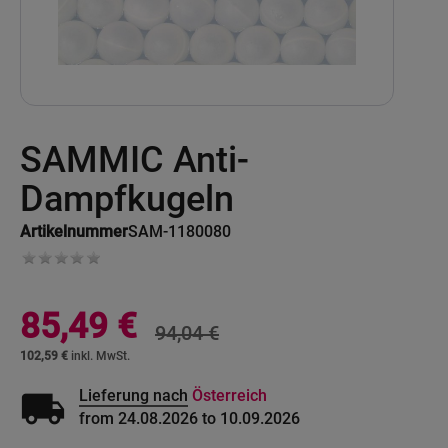
Skip
SAMMIC Anti-
to
the
beginning
Dampfkugeln
of
the
Artikelnummer
SAM-1180080
images
gallery
Sonderangebot
85,49 €
94,04 €
102,59 €
local_shipping
Lieferung nach
Österreich
from 24.08.2026 to 10.09.2026