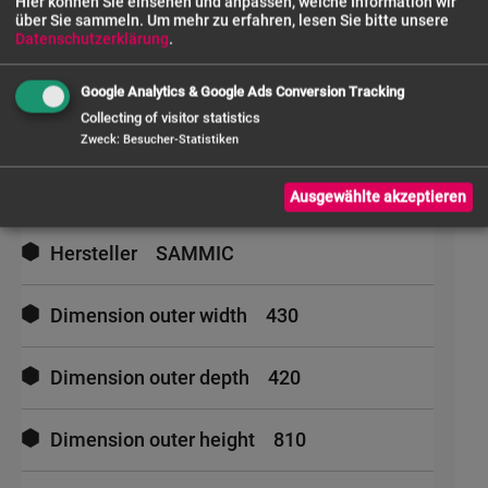
Hier können Sie einsehen und anpassen, welche Information wir
Halbautomatischer Trichter mit großem
über Sie sammeln.
Um mehr zu erfahren, lesen Sie bitte unsere
Datenschutzerklärung
.
Fassungsvermögen
Google Analytics & Google Ads Conversion Tracking
Mehr
Collecting of visitor statistics
Informationen
Artikelnummer
SAM-1050738
Zweck
:
Besucher-Statistiken
Gewicht
29.50 Kgs
Ausgewählte akzeptieren
Hersteller
SAMMIC
Dimension outer width
430
Dimension outer depth
420
Dimension outer height
810