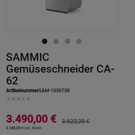
Skip
SAMMIC
to
the
beginning
Gemüseschneider CA-
of
the
62
images
gallery
Artikelnummer
SAM-1050738
Sonderangebot
3.490,00 €
3.622,20 €
4.188,00 €