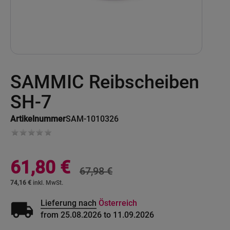
Skip
SAMMIC Reibscheiben
to
the
beginning
SH-7
of
the
Artikelnummer
SAM-1010326
images
gallery
Sonderangebot
61,80 €
67,98 €
74,16 €
local_shipping
Lieferung nach
Österreich
from 25.08.2026 to 11.09.2026