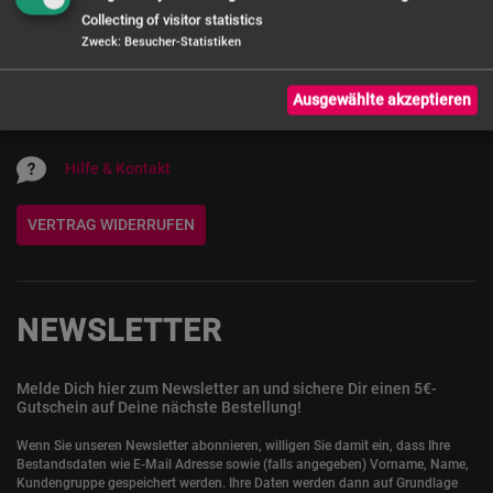
Collecting of visitor statistics
Zweck
:
Besucher-Statistiken
0 800 - 72 12 72 12
Servicezeiten: Mo. - Do. 9 - 16:30 Uhr,
Ausgewählte akzeptieren
Fr. 9 - 14:30 Uhr
Hilfe & Kontakt
VERTRAG WIDERRUFEN
NEWSLETTER
Melde Dich hier zum Newsletter an und sichere Dir einen 5€-
Gutschein auf Deine nächste Bestellung!
Wenn Sie unseren Newsletter abonnieren, willigen Sie damit ein, dass Ihre
Bestandsdaten wie E-Mail Adresse sowie (falls angegeben) Vorname, Name,
Kundengruppe gespeichert werden. Ihre Daten werden dann auf Grundlage