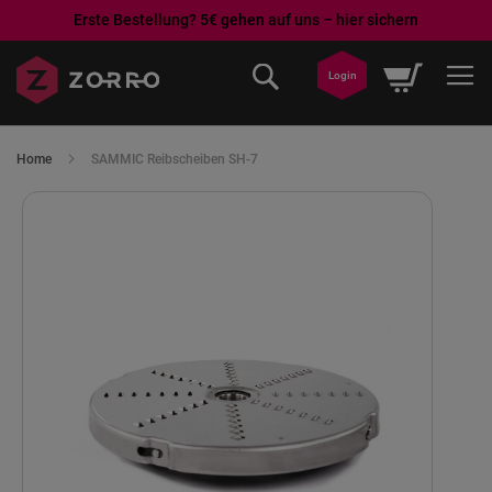
Erste Bestellung? 5€ gehen auf uns – hier sichern
Direkt
Mein War
zum
Login
Inhalt
Home
SAMMIC Reibscheiben SH-7
Skip
to
the
end
of
the
images
gallery