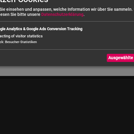
35
Sie einsehen und anpassen, welche Information wir über Sie sammeln.
lesen Sie bitte unsere
Datenschutzerklärung
.
gle Analytics & Google Ads Conversion Tracking
ecting of visitor statistics
ck
:
Besucher-Statistiken
Ausgewählte 
nd (bei Bestellwert über € 50,- netto)