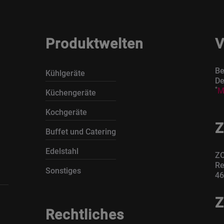
Produktwelten
V
Be
Kühlgeräte
De
*
M
Küchengeräte
Kochgeräte
Z
Buffet und Catering
Edelstahl
ZO
Re
Sonstiges
46
Z
Rechtliches