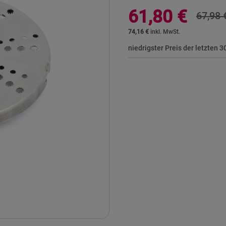
Sonderangebot
61,80 €
67,98 
74,16 €
niedrigster Preis der letzten 