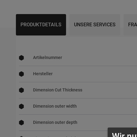
Skip
to
the
beginning
PRODUKTDETAILS
UNSERE SERVICES
FRA
of
the
images
gallery
Mehr
Informationen
Artikelnummer
Hersteller
Dimension Cut Thickness
Dimension outer width
Dimension outer depth
Wir nu