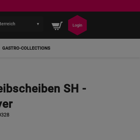
terreich
▾
Mein Warenkorb
Login
GASTRO-COLLECTIONS
ibscheiben SH -
ver
0328