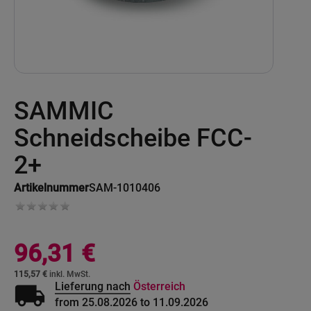
Skip
SAMMIC
to
the
beginning
Schneidscheibe FCC-
of
the
2+
images
gallery
Artikelnummer
SAM-1010406
96,31 €
115,57 €
local_shipping
Lieferung nach
Österreich
from 25.08.2026 to 11.09.2026