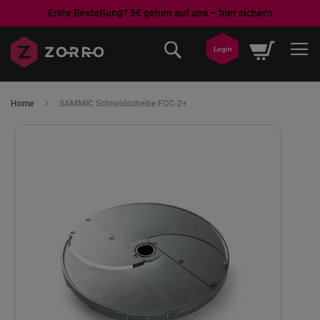
Erste Bestellung? 5€ gehen auf uns – hier sichern
Direkt
Mein War
zum
Login
Inhalt
Home
SAMMIC Schneidscheibe FCC-2+
Skip
to
the
end
of
the
images
gallery