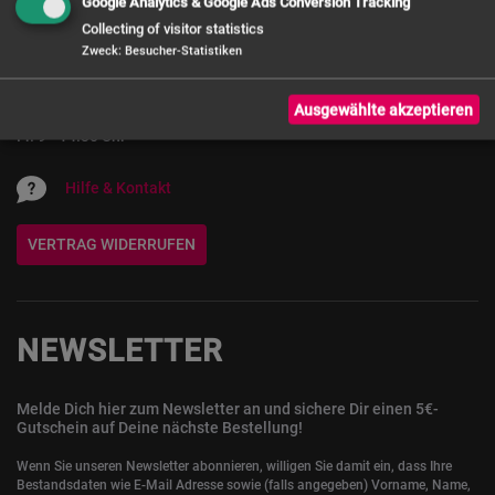
Kundenservice
Google Analytics & Google Ads Conversion Tracking
Collecting of visitor statistics
Zweck
:
Besucher-Statistiken
0 800 - 72 12 72 12
Servicezeiten: Mo. - Do. 9 - 16:30 Uhr,
Ausgewählte akzeptieren
Fr. 9 - 14:30 Uhr
Hilfe & Kontakt
VERTRAG WIDERRUFEN
NEWSLETTER
Melde Dich hier zum Newsletter an und sichere Dir einen 5€-
Gutschein auf Deine nächste Bestellung!
Wenn Sie unseren Newsletter abonnieren, willigen Sie damit ein, dass Ihre
Bestandsdaten wie E-Mail Adresse sowie (falls angegeben) Vorname, Name,