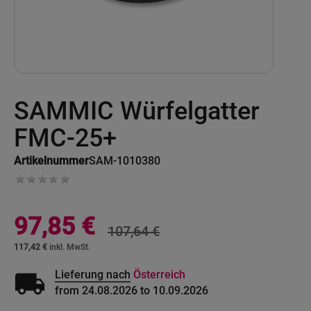
Skip
SAMMIC Würfelgatter
to
the
beginning
FMC-25+
of
the
Artikelnummer
SAM-1010380
images
gallery
Sonderangebot
97,85 €
107,64 €
117,42 €
local_shipping
Lieferung nach
Österreich
from 24.08.2026 to 10.09.2026