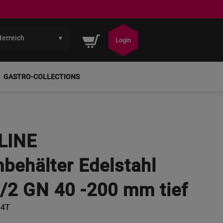
terreich
▾
Mein Warenkorb
Login
GASTRO-COLLECTIONS
LINE
behälter Edelstahl
1/2 GN 40 -200 mm tief
-4T