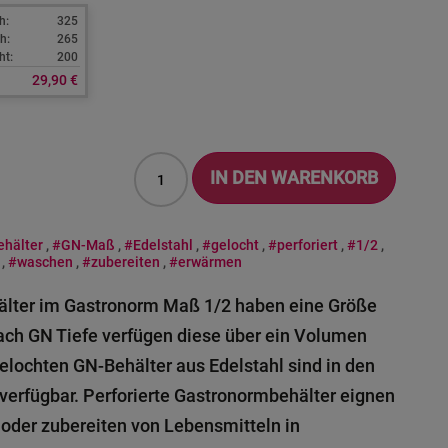
h:
325
h:
265
ht:
200
29,90 €
IN DEN WARENKORB
hälter
,
#GN-Maß
,
#Edelstahl
,
#gelocht
,
#perforiert
,
#1/2
,
,
#waschen
,
#zubereiten
,
#erwärmen
hälter im Gastronorm Maß 1/2 haben eine Größe
ach GN Tiefe verfügen diese über ein Volumen
 gelochten GN-Behälter aus Edelstahl sind in den
verfügbar. Perforierte Gastronormbehälter eignen
oder zubereiten von Lebensmitteln in