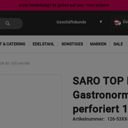
Erste Bestellung? 5€ gehen auf uns – hier sichern
Direkt
zum
Ös
Inhalt
T & CATERING
EDELSTAHL
SONSTIGES
MARKEN
SALE
 GN 40 -200 mm tief
SARO TOP 
Gastronorm
perforiert 
Artikelnummer
126-53XX