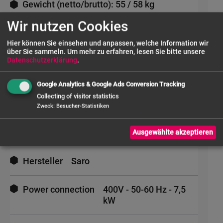
Gewicht (netto/brutto): 55 / 58 kg
Wir nutzen Cookies
KEIN Vor-Ort Service
Hier können Sie einsehen und anpassen, welche Information wir
über Sie sammeln.
Um mehr zu erfahren, lesen Sie bitte unsere
Datenschutzerklärung
.
Mehr
Informationen
Artikelnummer
504-1115
Google Analytics & Google Ads Conversion Tracking
Collecting of visitor statistics
Gewicht
55.00 Kgs
Zweck
:
Besucher-Statistiken
EAN_code
4017337067701
Ausgewählte akzeptieren
Hersteller
Saro
Power connection
400V - 50-60 Hz - 7,5
kW