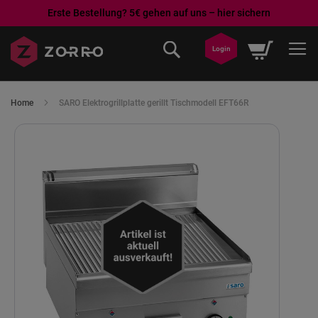
Erste Bestellung? 5€ gehen auf uns – hier sichern
Direkt
Mein War
zum
Login
Inhalt
Home
SARO Elektrogrillplatte gerillt Tischmodell EFT66R
Skip
to
the
end
of
the
images
gallery