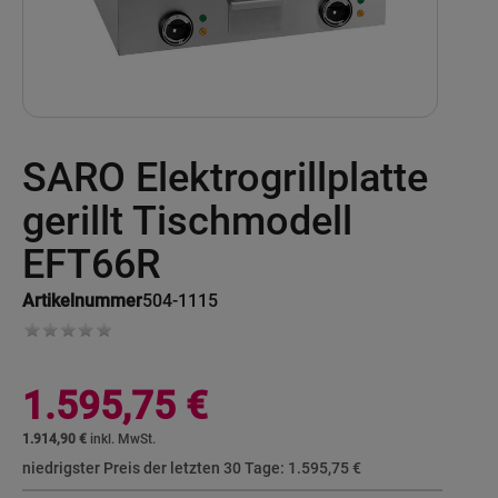
Skip
SARO Elektrogrillplatte
to
the
beginning
gerillt Tischmodell
of
the
EFT66R
images
gallery
Artikelnummer
504-1115
1.595,75 €
1.914,90 €
niedrigster Preis der letzten 30 Tage:
1.595,75 €