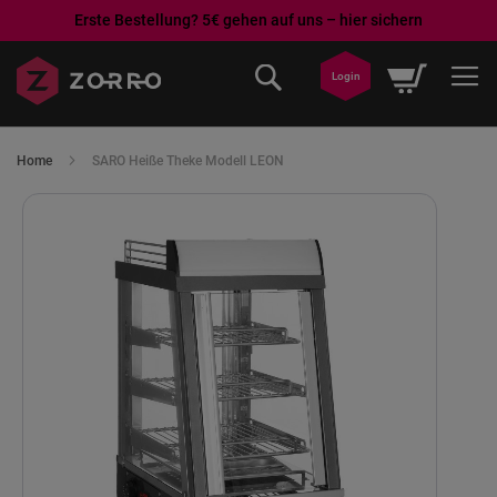
Erste Bestellung? 5€ gehen auf uns – hier sichern
Direkt
Mein War
zum
Login
Inhalt
Home
SARO Heiße Theke Modell LEON
Skip
to
the
end
of
the
images
gallery