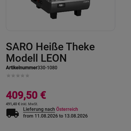
Skip
SARO Heiße Theke
to
the
beginning
Modell LEON
of
the
Artikelnummer
330-1080
images
gallery
409,50 €
491,40 €
local_shipping
Lieferung nach
Österreich
from 11.08.2026 to 13.08.2026