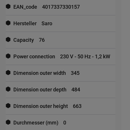
EAN_code
4017337330157
Hersteller
Saro
Capacity
76
Power connection
230 V - 50 Hz - 1,2 kW
Dimension outer width
345
Dimension outer depth
484
Dimension outer height
663
Durchmesser (mm)
0