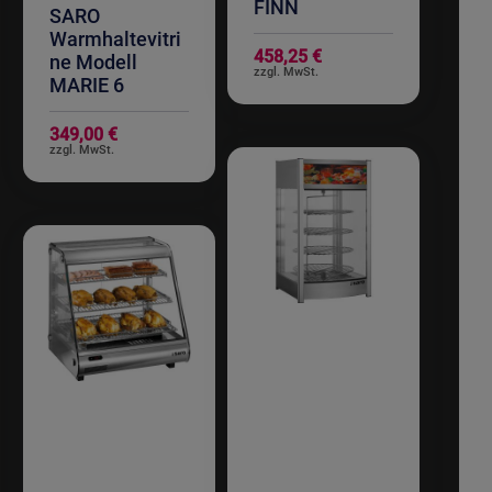
FINN
SARO
Warmhaltevitri
458,25 €
ne Modell
MARIE 6
349,00 €