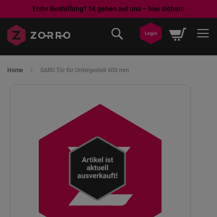
Erste Bestellung? 5€ gehen auf uns – hier sichern
Direkt
Mein War
zum
Login
Inhalt
Home
SARO Tür für Untergestell 400 mm
Skip
to
the
end
of
the
images
gallery