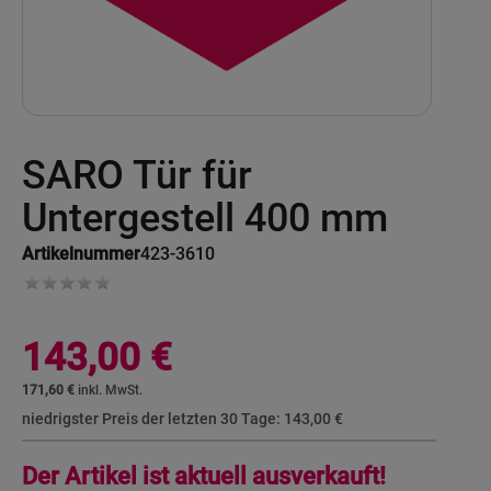
Skip
SARO Tür für
to
the
beginning
Untergestell 400 mm
of
the
Artikelnummer
423-3610
images
gallery
143,00 €
171,60 €
niedrigster Preis der letzten 30 Tage:
143,00 €
Der Artikel ist aktuell ausverkauft!