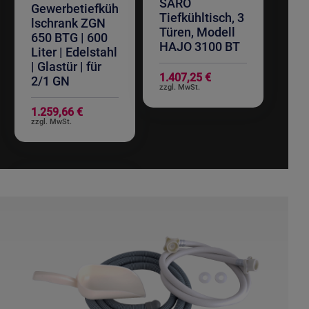
SARO
Gewerbetiefküh
Tiefkühltisch, 3
lschrank ZGN
Türen, Modell
650 BTG | 600
HAJO 3100 BT
Liter | Edelstahl
| Glastür | für
1.407,25 €
2/1 GN
1.259,66 €