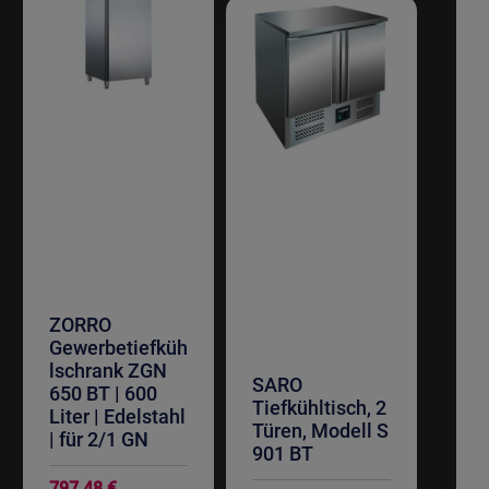
ZORRO
Gewerbetiefküh
lschrank ZGN
SARO
650 BT | 600
Tiefkühltisch, 2
Liter | Edelstahl
Türen, Modell S
| für 2/1 GN
901 BT
797,48 €