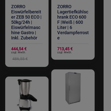
ZORRO
ZORRO
Eiswürfelbereit
Lagertiefkühlsc
er ZEB 50 ECO |
hrank ECO 600
50kg/24h |
F |Weiß | 600
Eiswürfelmasc
Liter | 6
hine Gastro |
Verdampferrost
Inkl. Zubehör
e
Sonderangebot
444,54 €
713,45 €
486,55 €