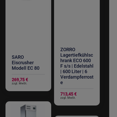
ZORRO
Lagertiefkühlsc
SARO
hrank ECO 600
Eiscrusher
F s/s | Edelstahl
Modell EC 80
| 600 Liter | 6
Verdampferrost
269,75 €
e
713,45 €