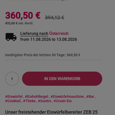
Sonderangebot
360,50 €
394,12 €
432,60 €
local_shipping
Lieferung nach
Österreich
from 11.08.2026 to 13.08.2026
niedrigster Preis der letzten 30 Tage:
360,50 €
IN DEN WARENKORB
#Eiswürfel
,
#Eishohlkegel
,
#Eiswürfelmaschine
,
#Bar
,
#Cocktail
,
#Theke
,
#Gastro
,
#Crush-Eis
Unser freistehender Eiswürfelbereiter ZEB 25