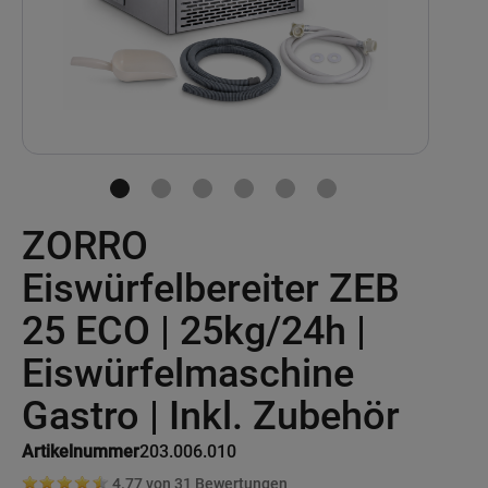
Skip
ZORRO
to
the
beginning
Eiswürfelbereiter ZEB
of
the
25 ECO | 25kg/24h |
images
gallery
Eiswürfelmaschine
Gastro | Inkl. Zubehör
Artikelnummer
203.006.010
4.77 von
31
Bewertungen