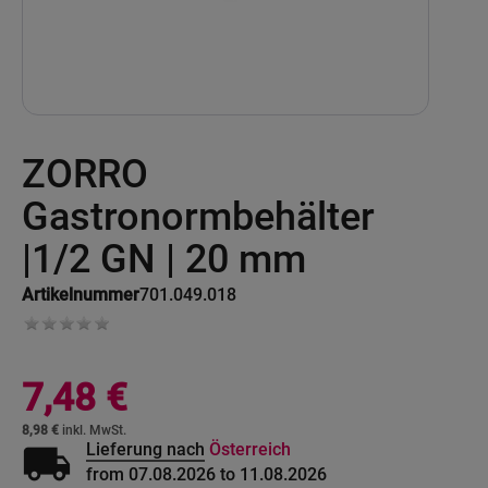
Skip
ZORRO
to
the
beginning
Gastronormbehälter
of
the
|1/2 GN | 20 mm
images
gallery
Artikelnummer
701.049.018
7,48 €
8,98 €
local_shipping
Lieferung nach
Österreich
from 07.08.2026 to 11.08.2026