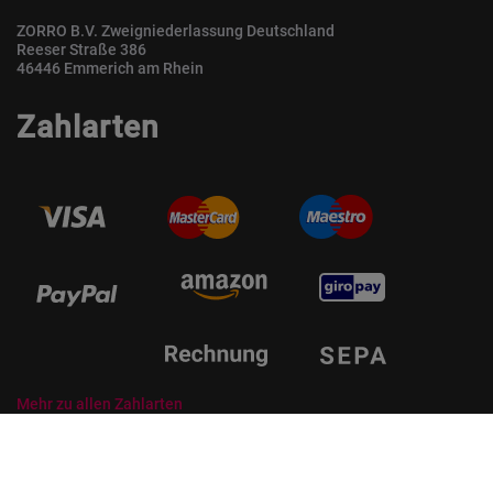
ZORRO B.V. Zweigniederlassung Deutschland
Reeser Straße 386
46446 Emmerich am Rhein
Zahlarten
Mehr zu allen Zahlarten
© ZORRO | Der Gastro Shop für Profis und Private Professionals