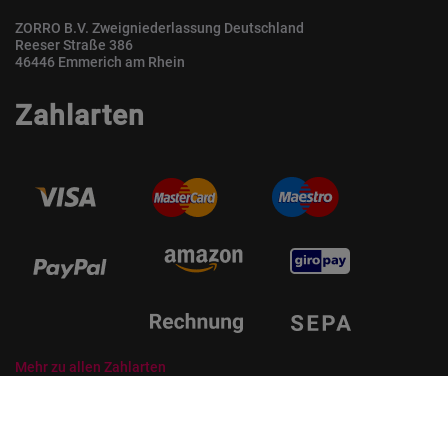
ZORRO B.V. Zweigniederlassung Deutschland
Reeser Straße 386
46446 Emmerich am Rhein
Zahlarten
Mehr zu allen Zahlarten
© ZORRO | Der Gastro Shop für Profis und Private Professionals