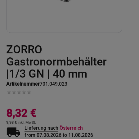
Skip
ZORRO
to
the
beginning
Gastronormbehälter
of
the
|1/3 GN | 40 mm
images
gallery
Artikelnummer
701.049.023
8,32 €
9,98 €
local_shipping
Lieferung nach
Österreich
from 07.08.2026 to 11.08.2026