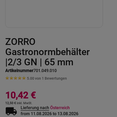
Skip
ZORRO
to
the
beginning
Gastronormbehälter
of
the
|2/3 GN | 65 mm
images
gallery
Artikelnummer
701.049.010
5.00 von
1
Bewertungen
10,42 €
12,50 €
local_shipping
Lieferung nach
Österreich
from 11.08.2026 to 13.08.2026