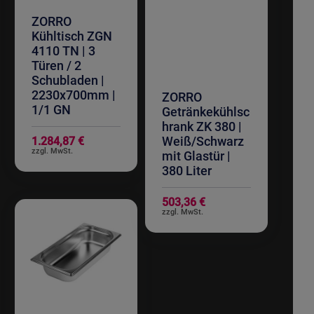
ZORRO
Kühltisch ZGN
4110 TN | 3
Türen / 2
Schubladen |
2230x700mm |
ZORRO
1/1 GN
Getränkekühlsc
hrank ZK 380 |
Weiß/Schwarz
1.284,87 €
mit Glastür |
380 Liter
503,36 €