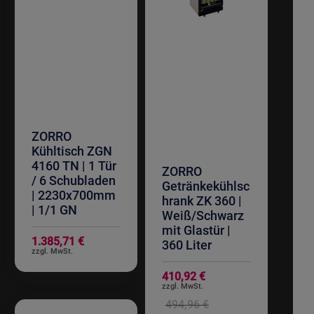
ZORRO
Kühltisch ZGN
4160 TN | 1 Tür
ZORRO
/ 6 Schubladen
Getränkekühlsc
| 2230x700mm
hrank ZK 360 |
| 1/1 GN
Weiß/Schwarz
mit Glastür |
1.385,71 €
360 Liter
Sonderangebot
410,92 €
494,96 €