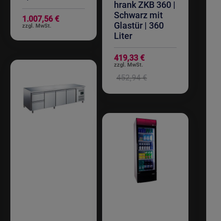
hrank ZKB 360 |
Schwarz mit
1.007,56 €
Glastür | 360
Liter
Sonderangebot
419,33 €
452,94 €