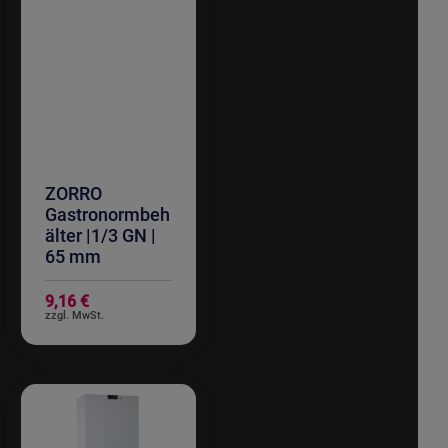
ZORRO
Gastronormbeh
älter |1/3 GN |
65 mm
9,16 €