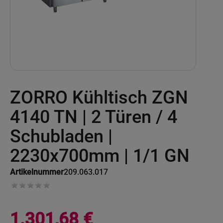
Skip
ZORRO Kühltisch ZGN
to
the
beginning
4140 TN | 2 Türen / 4
of
the
Schubladen |
images
gallery
2230x700mm | 1/1 GN
Artikelnummer
209.063.017
1.301,68 €