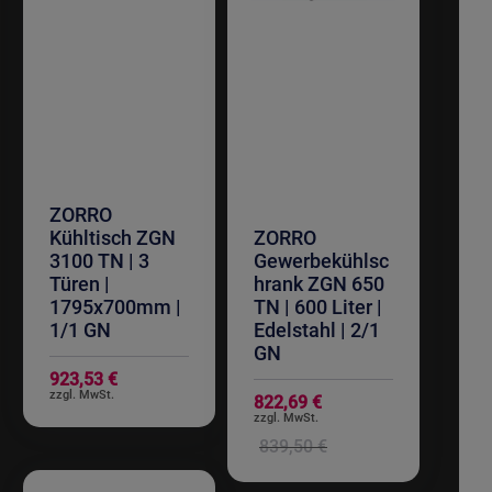
ZORRO
Kühltisch ZGN
ZORRO
3100 TN | 3
Gewerbekühlsc
Türen |
hrank ZGN 650
1795x700mm |
TN | 600 Liter |
1/1 GN
Edelstahl | 2/1
GN
923,53 €
Sonderangebot
822,69 €
839,50 €