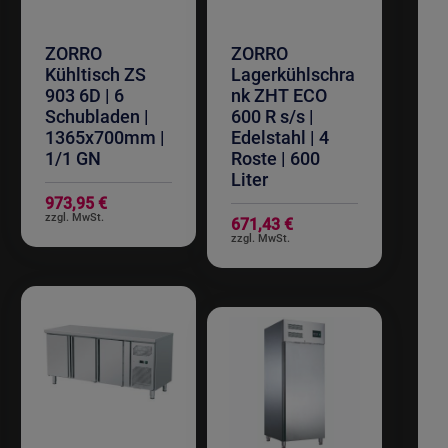
ZORRO
ZORRO
Kühltisch ZS
Lagerkühlschra
903 6D | 6
nk ZHT ECO
Schubladen |
600 R s/s |
1365x700mm |
Edelstahl | 4
1/1 GN
Roste | 600
Liter
973,95 €
671,43 €