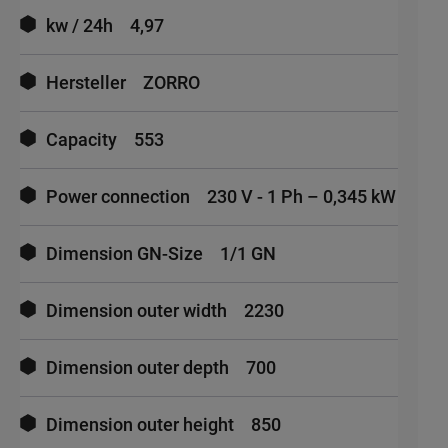
kw / 24h
4,97
Hersteller
ZORRO
Capacity
553
Power connection
230 V - 1 Ph – 0,345 kW
Dimension GN-Size
1/1 GN
Dimension outer width
2230
Dimension outer depth
700
Dimension outer height
850