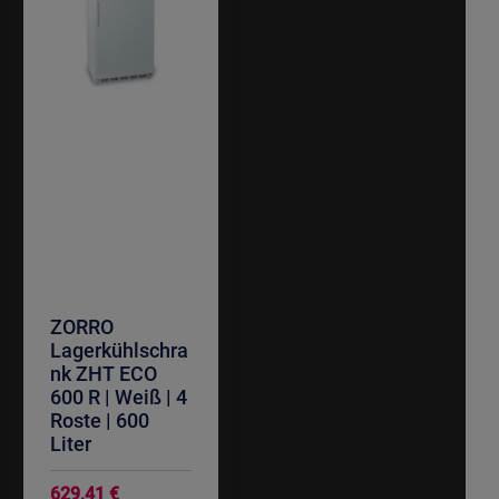
ZORRO
Lagerkühlschra
nk ZHT ECO
600 R | Weiß | 4
Roste | 600
Liter
629,41 €