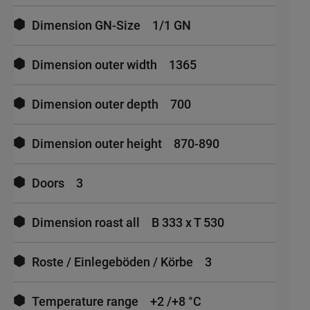
Dimension GN-Size
1/1 GN
Dimension outer width
1365
Dimension outer depth
700
Dimension outer height
870-890
Doors
3
Dimension roast all
B 333 x T 530
Roste / Einlegeböden / Körbe
3
Temperature range
+2 /+8 °C