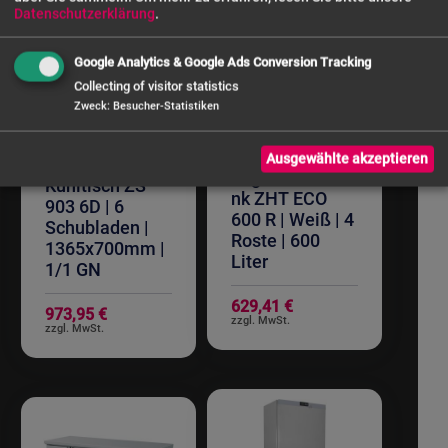
Datenschutzerklärung
.
Google Analytics & Google Ads Conversion Tracking
Collecting of visitor statistics
Zweck
:
Besucher-Statistiken
ZORRO
Ausgewählte akzeptieren
ZORRO
Lagerkühlschra
Kühltisch ZS
nk ZHT ECO
903 6D | 6
600 R | Weiß | 4
Schubladen |
Roste | 600
1365x700mm |
Liter
1/1 GN
629,41 €
973,95 €