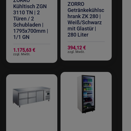
ZORRO
ZORRO
Kühltisch ZGN
Getränkekühlsc
3110 TN | 2
hrank ZK 280 |
Türen / 2
Weiß/Schwarz
Schubladen |
mit Glastür |
1795x700mm |
280 Liter
1/1 GN
394,12 €
1.175,63 €