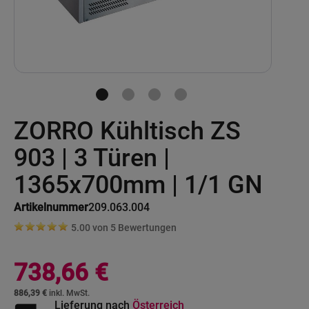
Skip
ZORRO Kühltisch ZS
to
the
beginning
903 | 3 Türen |
of
the
1365x700mm | 1/1 GN
images
gallery
Artikelnummer
209.063.004
5.00 von
5
Bewertungen
738,66 €
886,39 €
Lieferung nach
Österreich