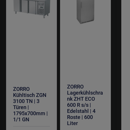
ZORRO
ZORRO
Lagerkühlschra
Kühltisch ZGN
nk ZHT ECO
3100 TN | 3
600 R s/s |
Türen |
Edelstahl | 4
1795x700mm |
Roste | 600
1/1 GN
Liter