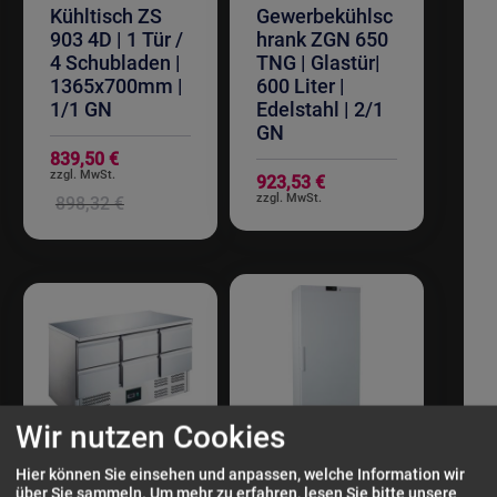
Kühltisch ZS
Gewerbekühlsc
903 4D | 1 Tür /
hrank ZGN 650
4 Schubladen |
TNG | Glastür|
1365x700mm |
600 Liter |
1/1 GN
Edelstahl | 2/1
GN
Sonderangebot
839,50 €
923,53 €
898,32 €
Wir nutzen Cookies
Hier können Sie einsehen und anpassen, welche Information wir
über Sie sammeln.
Um mehr zu erfahren, lesen Sie bitte unsere