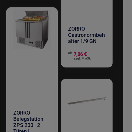
ZORRO
Gastronormbeh
älter 1/9 GN
ab
7,06 €
ZORRO
Belegstation
ZPS 200 | 2
Türen |