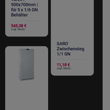
900x700mm |
für 5 x 1/6 GN
Behälter
545,38 €
SARO
Zwischensteg
1/1 GN
11,18 €