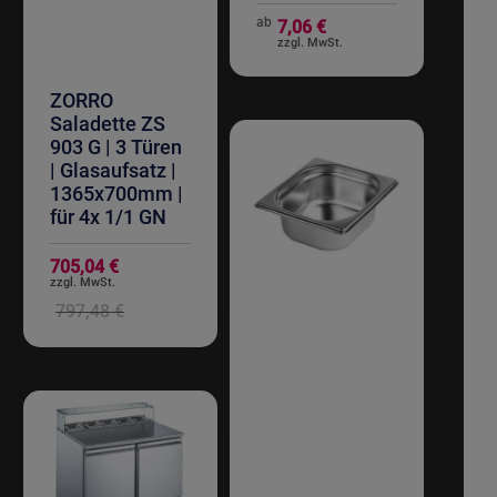
ab
7,06 €
ZORRO
Saladette ZS
903 G | 3 Türen
| Glasaufsatz |
1365x700mm |
für 4x 1/1 GN
Sonderangebot
705,04 €
797,48 €