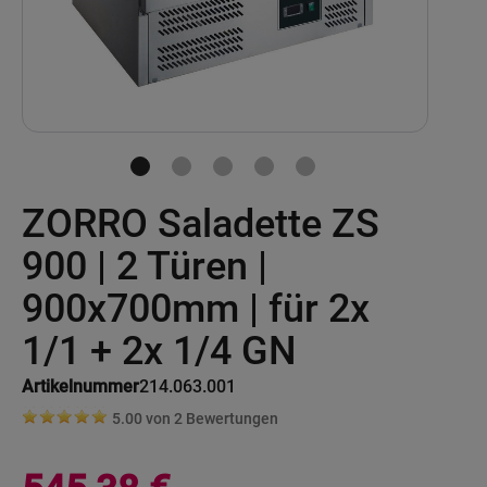
Skip
ZORRO Saladette ZS
to
the
beginning
900 | 2 Türen |
of
the
900x700mm | für 2x
images
gallery
1/1 + 2x 1/4 GN
Artikelnummer
214.063.001
5.00 von
2
Bewertungen