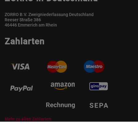
ZORRO B.V. Zweigniederlassung Deutschland
Reeser Straße 386
46446 Emmerich am Rhein
Zahlarten
Mehr zu allen Zahlarten
© ZORRO | Der Gastro Shop für Profis und Private Professionals