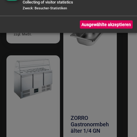
Collecting of visitor statistics
900x700mm |
Zweck
:
Besucher-Statistiken
für 2x 1/1 + 2x
1/4 GN
Ausgewählte akzeptieren
629,41 €
ZORRO
Gastronormbeh
älter 1/4 GN