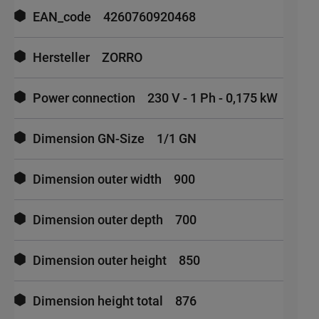
EAN_code
4260760920468
Hersteller
ZORRO
Power connection
230 V - 1 Ph - 0,175 kW
Dimension GN-Size
1/1 GN
Dimension outer width
900
Dimension outer depth
700
Dimension outer height
850
Dimension height total
876