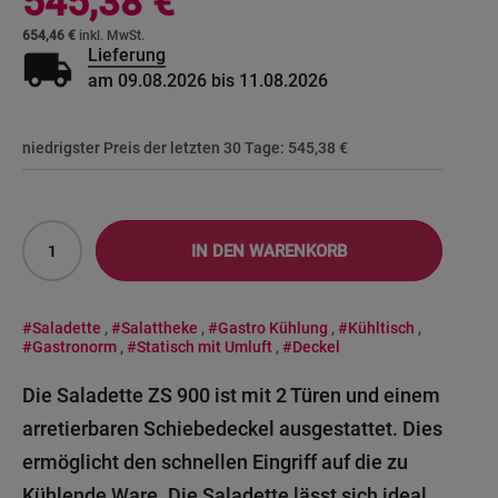
545,38 €
654,46 €
local_shipping
Lieferung
am 09.08.2026 bis 11.08.2026
niedrigster Preis der letzten 30 Tage:
545,38 €
IN DEN WARENKORB
#Saladette
,
#Salattheke
,
#Gastro Kühlung
,
#Kühltisch
,
#Gastronorm
,
#Statisch mit Umluft
,
#Deckel
Die Saladette ZS 900 ist mit 2 Türen und einem
arretierbaren Schiebedeckel ausgestattet. Dies
ermöglicht den schnellen Eingriff auf die zu
Kühlende Ware. Die Saladette lässt sich ideal