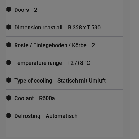
Doors
2
Dimension roast all
B 328 x T 530
Roste / Einlegeböden / Körbe
2
Temperature range
+2 /+8 °C
Type of cooling
Statisch mit Umluft
Coolant
R600a
Defrosting
Automatisch