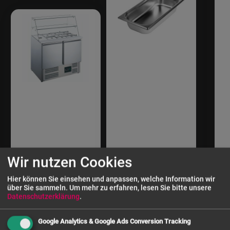
ZORRO
Wir nutzen Cookies
Gastronormbeh
älter 1/3 GN
Hier können Sie einsehen und anpassen, welche Information wir
über Sie sammeln.
Um mehr zu erfahren, lesen Sie bitte unsere
ZORRO
Datenschutzerklärung
.
ab
7,90 €
Saladette ZS
900 G | 2 Türen
Google Analytics & Google Ads Conversion Tracking
| Glasaufsatz |