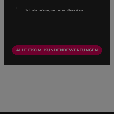
ohne Ende!
Schnelle Lieferung und einwandfreie Ware.
Versand sehr
! Nie mehr
kein Proble
ALLE EKOMI KUNDENBEWERTUNGEN