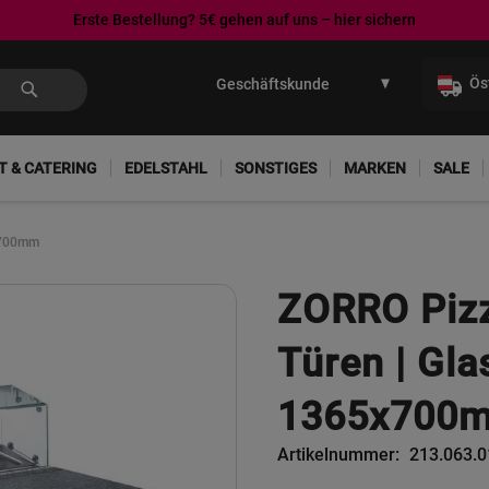
Erste Bestellung? 5€ gehen auf uns – hier sichern
Direkt
zum
Ös
Inhalt
T & CATERING
EDELSTAHL
SONSTIGES
MARKEN
SALE
5x700mm
ZORRO Pizz
Türen | Gla
1365x700
Artikelnummer
213.063.0