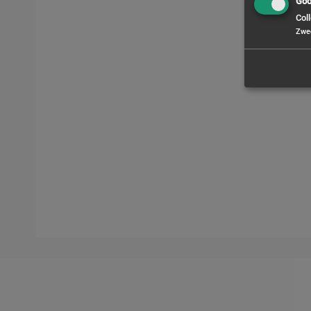
Goo
Coll
Zwe