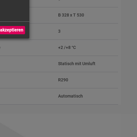
l
B 328 x T 530
akzeptieren
en / Körbe
3
e
+2 /+8 °C
Statisch mit Umluft
R290
Automatisch