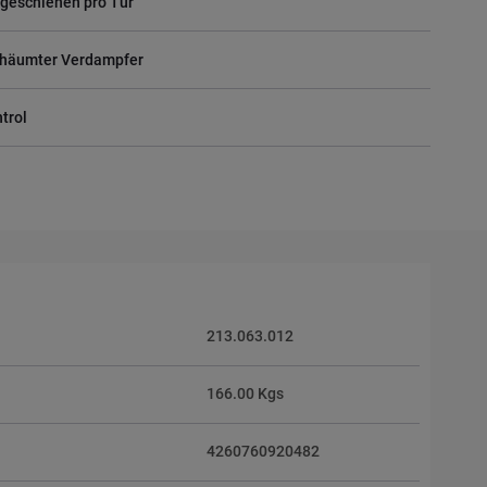
ageschienen pro Tür
schäumter Verdampfer
trol
213.063.012
166.00 Kgs
4260760920482