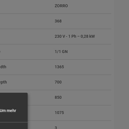
ZORRO
368
230 V - 1 Ph – 0,28 kW
e
1/1 GN
idth
1365
epth
700
eight
850
Um mehr
otal
1075
3