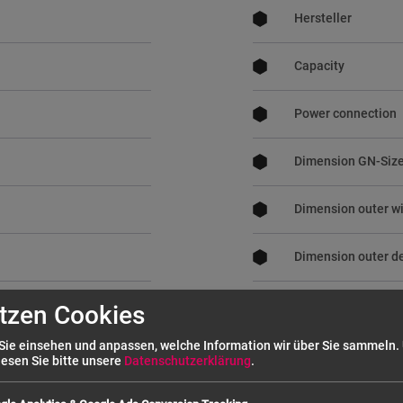
Hersteller
Capacity
Power connection
Dimension GN-Siz
Dimension outer w
Dimension outer d
Dimension outer h
tzen Cookies
Sie einsehen und anpassen, welche Information wir über Sie sammeln.
Dimension height t
lesen Sie bitte unsere
Datenschutzerklärung
.
Doors