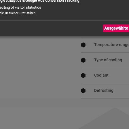
gle Analytics & Google Ads Conversion Tracking
ecting of visitor statistics
ck
:
Besucher-Statistiken
Dimension roast al
Ausgewählte 
Roste / Einlegeböd
Temperature rang
Type of cooling
Coolant
Defrosting