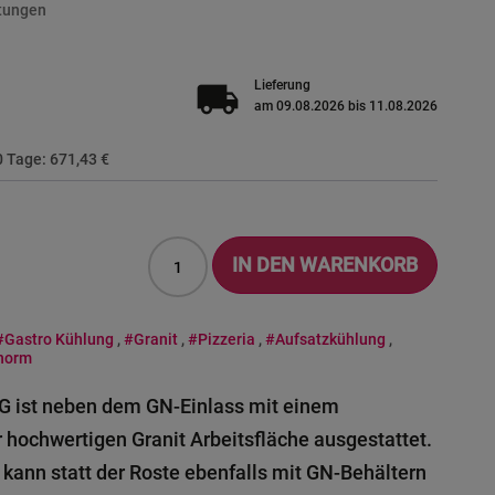
tungen
local_shipping
Lieferung
am 09.08.2026 bis 11.08.2026
30 Tage:
671,43 €
IN DEN WARENKORB
#Gastro Kühlung
,
#Granit
,
#Pizzeria
,
#Aufsatzkühlung
,
onorm
 G ist neben dem GN-Einlass mit einem
r hochwertigen Granit Arbeitsfläche ausgestattet.
 kann statt der Roste ebenfalls mit GN-Behältern