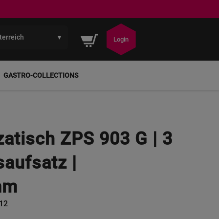
terreich
▾
Mein Warenkorb
Login
GASTRO-COLLECTIONS
atisch ZPS 903 G | 3
saufsatz |
mm
12