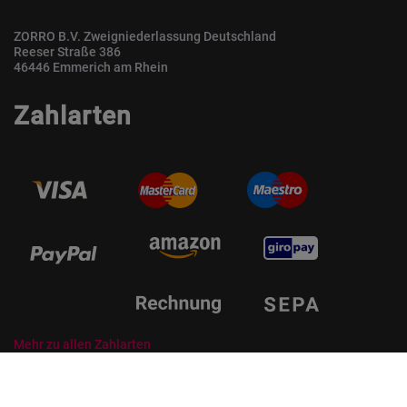
ZORRO B.V. Zweigniederlassung Deutschland
Reeser Straße 386
46446 Emmerich am Rhein
Zahlarten
Mehr zu allen Zahlarten
© ZORRO | Der Gastro Shop für Profis und Private Professionals