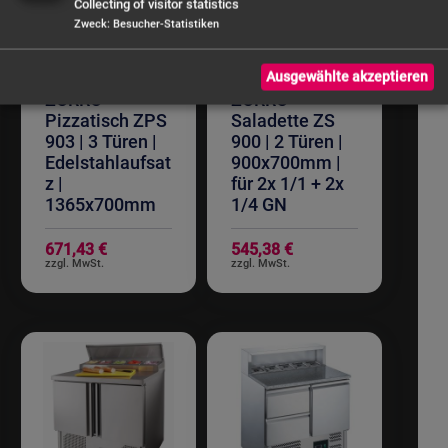
Collecting of visitor statistics
Zweck
:
Besucher-Statistiken
Ausgewählte akzeptieren
ZORRO
ZORRO
Pizzatisch ZPS
Saladette ZS
903 | 3 Türen |
900 | 2 Türen |
Edelstahlaufsat
900x700mm |
z |
für 2x 1/1 + 2x
1365x700mm
1/4 GN
671,43 €
545,38 €