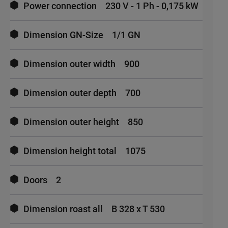
Power connection
230 V - 1 Ph - 0,175 kW
Dimension GN-Size
1/1 GN
Dimension outer width
900
Dimension outer depth
700
Dimension outer height
850
Dimension height total
1075
Doors
2
Dimension roast all
B 328 x T 530