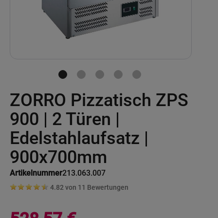
Skip
ZORRO Pizzatisch ZPS
to
the
beginning
900 | 2 Türen |
of
the
Edelstahlaufsatz |
images
gallery
900x700mm
Artikelnummer
213.063.007
4.82 von
11
Bewertungen