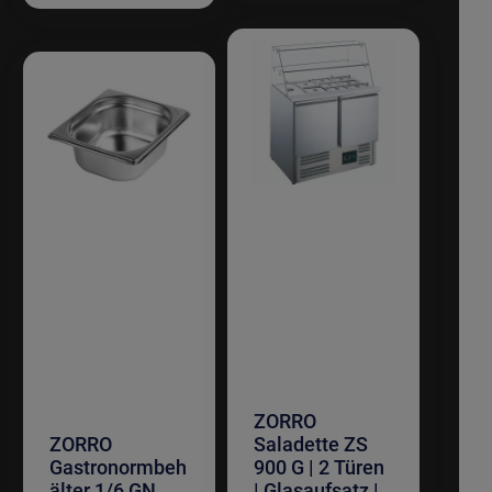
ZORRO
ZORRO
Saladette ZS
Gastronormbeh
900 G | 2 Türen
älter 1/6 GN
| Glasaufsatz |