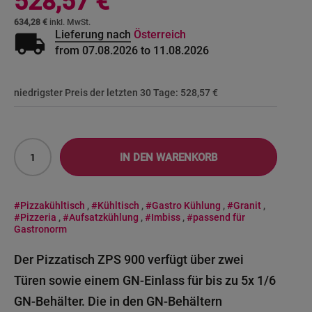
528,57 €
634,28 €
local_shipping
Lieferung nach
Österreich
from 07.08.2026 to 11.08.2026
niedrigster Preis der letzten 30 Tage:
528,57 €
IN DEN WARENKORB
#Pizzakühltisch
,
#Kühltisch
,
#Gastro Kühlung
,
#Granit
,
#Pizzeria
,
#Aufsatzkühlung
,
#Imbiss
,
#passend für
Gastronorm
Der Pizzatisch ZPS 900 verfügt über zwei
Türen sowie einem GN-Einlass für bis zu 5x 1/6
GN-Behälter. Die in den GN-Behältern